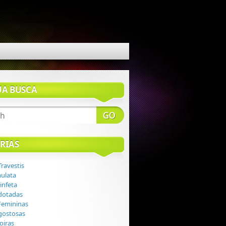
UA BUSCA
RIAS
Travestis
mulata
infeta
 dotadas
 Femininas
 gostosas
loiras