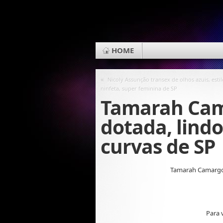
HOME
«
Nicoly Assunção transex de olhos azuis, estil
ninfeta, super feminina de SP
Tamarah Ca
dotada, lindo
curvas de SP
Tamarah Camargo 
Para 