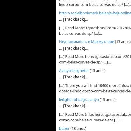
lindo-corpo-com-belas-curvas-de-sp/ […]
http://socialbookmark.belanja-bajuonlin
… [Trackback]…
[…] Read More: tgatasbrasil.com/2012/
belas-curvas-de-sp/ […]…
Недвижимость в Махмутларе
(13 anos)
… [Trackback]…
[…] Read More here: tgatasbrasil.com/2
com-belas-curvas-de-sp/ […]…
Alanya leiligheter
(13 anos)
… [Trackback]…
[…] There you will find 10406 more Info
dotada-lindo-corpo-com-belas-curvas-de
leilighet til salgs alanya
(13 anos)
… [Trackback]…
[…] Read More Infos here: tgatasbrasil
corpo-com-belas-curvas-de-sp/ […]…
blazer
(13 anos)