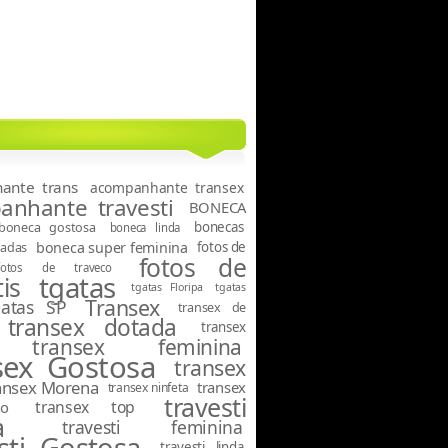
ante trans
acompanhante transex
nhante travesti
BONECA
boneca gostosa
bonecas
boneca linda
tadas
boneca super feminina
fotos de
fotos de
fotos de traveco
tgatas
is
tgatas Floripa
tgatas
Transex
gatas SP
transex de
transex dotada
transex
transex feminina
sex Gostosa
transex
ansex Morena
transex
transex ninfeta
travesti
transex top
o
a
travesti feminina
sti Gostosa
travesti linda