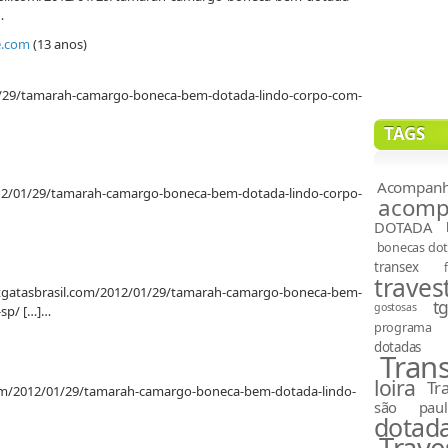
…
e.com
(13 anos)
01/29/tamarah-camargo-boneca-bem-dotada-lindo-corpo-com-
TAGS
Acompanh
012/01/29/tamarah-camargo-boneca-bem-dotada-lindo-corpo-
acompa
DOTADA
bonecas do
transex
travest
s: tgatasbrasil.com/2012/01/29/tamarah-camargo-boneca-bem-
t
gostosas
-sp/ […]…
programa
dotadas
Tran
loira
Tr
.com/2012/01/29/tamarah-camargo-boneca-bem-dotada-lindo-
são paul
dotad
Trave