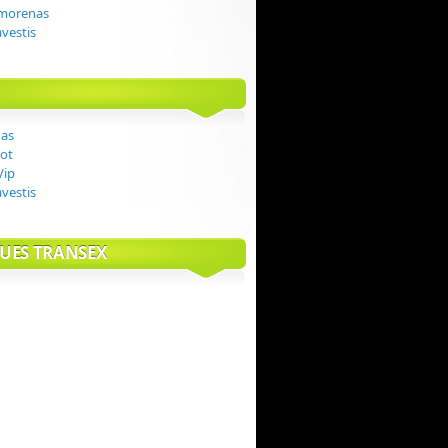
 morenas
avestis
das
ot
Vip
avestis
UES TRANSEX