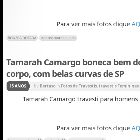
Para ver mais fotos clique
AQ
BONECA DOTADA
transex morena linda
Tamarah Camargo boneca bem do
corpo, com belas curvas de SP
15 ANOS
by
Bertaso
in
Fotos de Travestis
,
travestis Femininas
Travestis morenas
Tamarah Camargo travesti para homens 
Para ver mais fotos clique
AQ