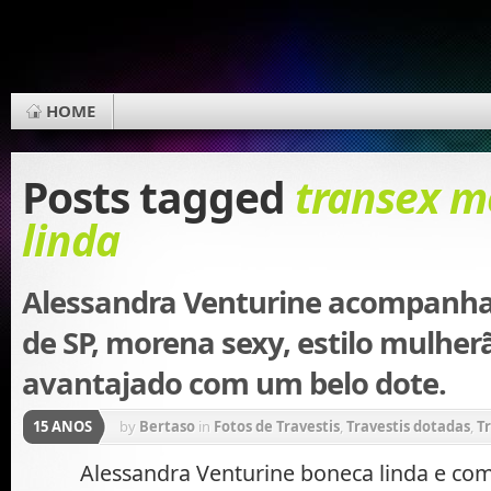
HOME
Posts tagged
transex m
linda
Alessandra Venturine acompanhan
de SP, morena sexy, estilo mulh
avantajado com um belo dote.
15 ANOS
by
Bertaso
in
Fotos de Travestis
,
Travestis dotadas
,
Tr
Alessandra Venturine boneca linda e co