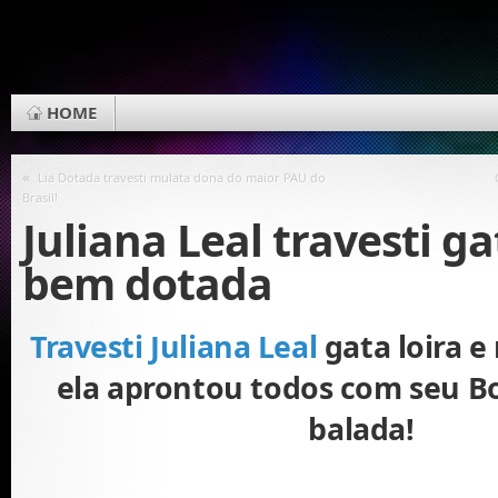
HOME
«
Lia Dotada travesti mulata dona do maior PAU do
Brasil!
Juliana Leal travesti g
bem dotada
Travesti Juliana Leal
gata loira e
ela aprontou todos com seu B
balada!