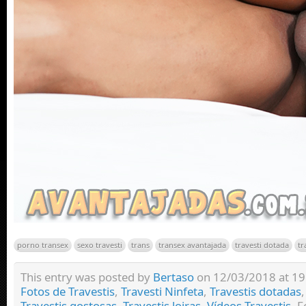
porno transex
sexo travesti
trans
transex avantajada
travesti dotada
tr
This entry was posted by
Bertaso
on 12/03/2018 at 19:
Fotos de Travestis
,
Travesti Ninfeta
,
Travestis dotadas
Travestis gostosas
,
Travestis loiras
,
Vídeos Travestis
. 