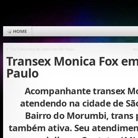
HOME
«
Top Trans Dany de Castro em São Paulo
Ac
Transex Monica Fox em
Paulo
Acompanhante transex Mo
atendendo na cidade de Sã
Bairro do Morumbi, trans 
também ativa. Seu atendiment