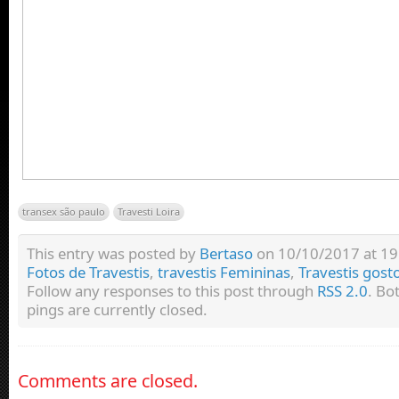
transex são paulo
Travesti Loira
This entry was posted by
Bertaso
on 10/10/2017 at 19:
Fotos de Travestis
,
travestis Femininas
,
Travestis gost
Follow any responses to this post through
RSS 2.0
. Bo
pings are currently closed.
Comments are closed.