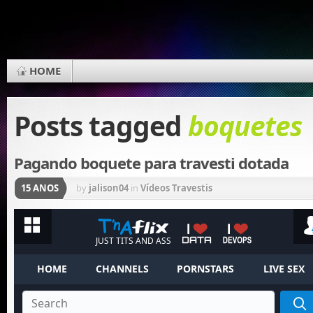
HOME
Posts tagged
boquetes
Pagando boquete para travesti dotada
15 ANOS
by
jalison04
in
Vídeos Travestis