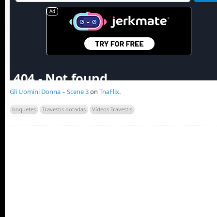
Gli Uomini Donna – Scene 3
on
TnaFlix
.
boquetes
Travestis dotadas
Vídeos Travestis