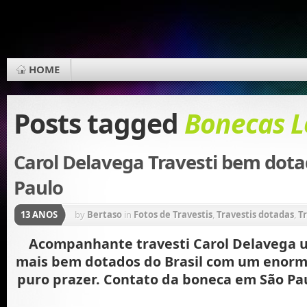
HOME
Posts tagged
Bonecas L
Carol Delavega Travesti bem dot
Paulo
13 ANOS
by
Bertaso
in
Fotos de Travestis
,
Travestis dotadas
,
Tr
Acompanhante travesti Carol Delavega 
mais bem dotados do Brasil com um enorm
puro prazer. Contato da boneca em São Pau