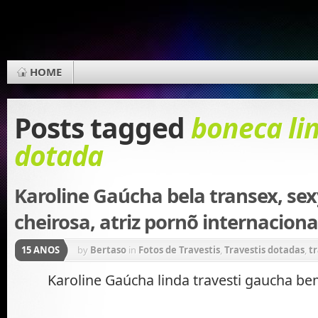
HOME
Posts tagged
boneca li
dotada
Karoline Gaúcha bela transex, sex
cheirosa, atriz pornõ internaciona
15 ANOS
by
Bertaso
in
Fotos de Travestis
,
Travestis dotadas
,
t
gostosas
,
Travestis loiras
Karoline Gaúcha linda travesti gaucha b