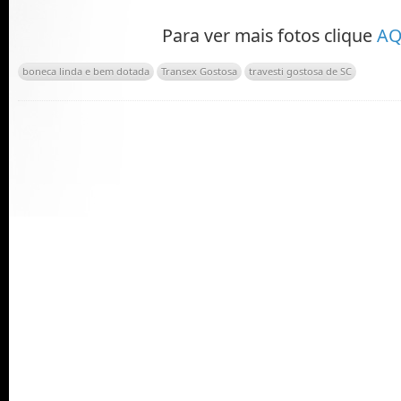
Para ver mais fotos clique
AQ
boneca linda e bem dotada
Transex Gostosa
travesti gostosa de SC