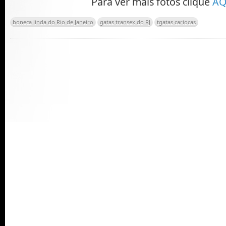
Para ver mais fotos clique
AQ
boneca linda do Rio de Janeiro
gatas transex do RJ
tgatas cariocas