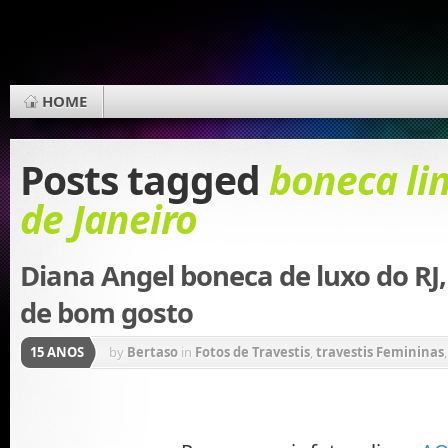
HOME
Posts tagged
boneca li
de Janeiro
Diana Angel boneca de luxo do RJ
de bom gosto
15 ANOS
by
Bertaso
in
Fotos de Travestis
,
travestis Femininas