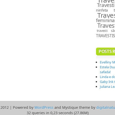
Travesti
ninfeta
Trave
feminina
Traves
travesti s
TRAVESTI
POSTS 
Evelliny 
Estela Du
safada!
Linda e d
Gaby Ink 
Juliana L
 2012 | Powered by
WordPress
and Mystique theme by
digitalnat
32 queries in 0,23 seconds (27.86M)