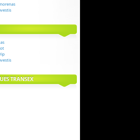
 morenas
avestis
das
ot
Vip
avestis
UES TRANSEX