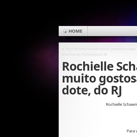
HOME
«
Krys Bertolly travesti muito gostosa e super
feminina de Florianópolis SC
Rochielle Sc
muito gosto
dote, do RJ
Rochielle Schawm
Para 