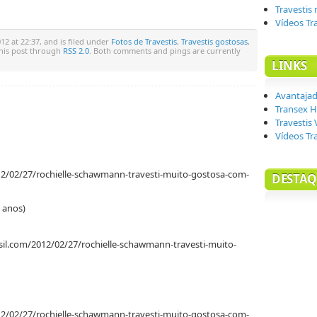
Travestis
Vídeos Tr
2 at 22:37, and is filed under
Fotos de Travestis
,
Travestis gostosas
,
this post through
RSS 2.0
. Both comments and pings are currently
LINKS
Avantaja
Transex H
Travestis 
Vídeos Tr
12/02/27/rochielle-schawmann-travesti-muito-gostosa-com-
DESTAQ
 anos)
asil.com/2012/02/27/rochielle-schawmann-travesti-muito-
12/02/27/rochielle-schawmann-travesti-muito-gostosa-com-