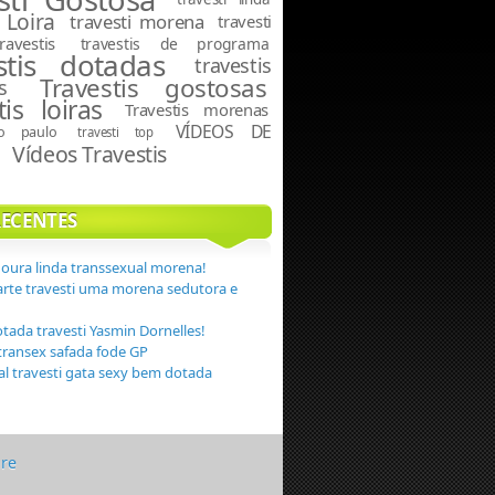
 Loira
travesti morena
travesti
travestis
travestis de programa
stis dotadas
travestis
Travestis gostosas
s
tis loiras
Travestis morenas
VÍDEOS DE
ão paulo
travesti top
Vídeos Travestis
S
RECENTES
Moura linda transsexual morena!
arte travesti uma morena sedutora e
otada travesti Yasmin Dornelles!
transex safada fode GP
eal travesti gata sexy bem dotada
ure