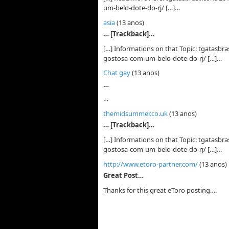
um-belo-dote-do-rj/ […]…
asia
(13 anos)
… [Trackback]…
[…] Informations on that Topic: tgatasbr
gostosa-com-um-belo-dote-do-rj/ […]…
Chat gay
(13 anos)
…
…
themidsummer.co.uk
(13 anos)
… [Trackback]…
[…] Informations on that Topic: tgatasbr
gostosa-com-um-belo-dote-do-rj/ […]…
http://www.etoro-partner.com/
(13 anos)
Great Post…
Thanks for this great eToro posting….