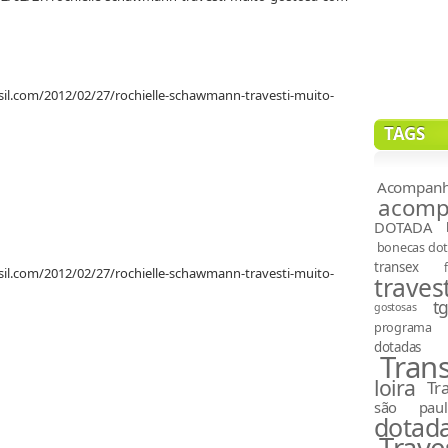
asil.com/2012/02/27/rochielle-schawmann-travesti-muito-
TAGS
Acompanh
acompa
DOTADA
bonecas do
transex
asil.com/2012/02/27/rochielle-schawmann-travesti-muito-
travest
t
gostosas
programa
dotadas
Tran
loira
Tr
são paul
dotad
Trave