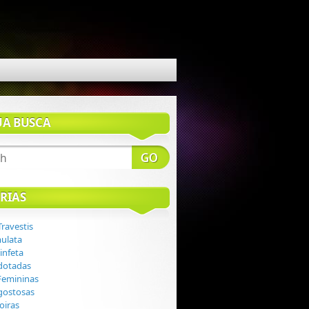
UA BUSCA
RIAS
Travestis
mulata
infeta
 dotadas
 Femininas
 gostosas
loiras