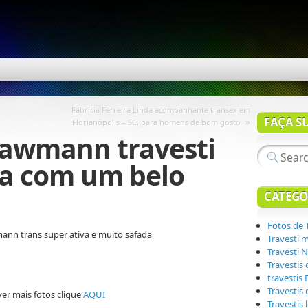
Fabrícia Ferreira Linda acompanhante transex em
FAÇA S
»
Florianópolis – SC, para homens de bom gosto
hawmann travesti
sa com um belo
CATEGO
Fotos de 
ann trans super ativa e muito safada
Travesti 
Travesti N
Travestis
travestis
Travestis
ver mais fotos clique
AQUI
Travestis 