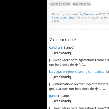
tgatas gostosas
travesti linda
This entry was posted by
Bertaso
on 27/02/201
Travestis morenas
. Follow any responses to 
closed.
7 comments
Candler
(13 anos)
… [Trackback]…
[…] Read More here: tgatasbrasil.com/20
um-belo-dote-do-rj/ […]…
las vegas window cleaning companies
(13
… [Trackback]…
[…] Informations on that Topic: tgatasbr
gostosa-com-um-belo-dote-do-rj/ […]…
gants
(13 anos)
… [Trackback]…
[…] Read More here: tgatasbrasil.com/20