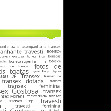
ante trans
acompanhante transex
nhante travesti
BONECA
boneca gostosa
bonecas
boneca linda
tadas
boneca super feminina
fotos de
fotos de
fotos de traveco
tgatas
is
tgatas Floripa
tgatas
Transex
gatas SP
transex de
transex dotada
transex
transex feminina
sex Gostosa
transex
ansex Morena
transex
transex ninfeta
travesti
transex top
o
a
travesti feminina
sti Gostosa
travesti linda