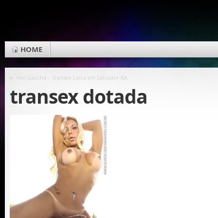
HOME
«
Mel Gaúcha – Transex Loira em Salvador BA
transex dotada