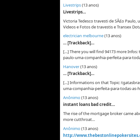
Livestrips
(13 anos)
Livestrips…
Victoria Tedesco travesti de SÃ£o Paulo, 
Videos e Fotos de travestis e Transex Do
electrician melbourne
(13 anos)
… [Trackback]…
[…] There you will find 94173 more Infos:
paulo-uma-companhia-perfeita-para-toda
Hanover
(13 anos)
… [Trackback]…
[…] Informations on that Topic: tgatasbra
uma-companhia-perfeita-para-todas-as-h
Anônimo
(13 anos)
instant loans bad credit…
The rise of the mortgage broker came a
more cutthroat…
Anônimo
(13 anos)
http://www.thebestonlinepokersites.