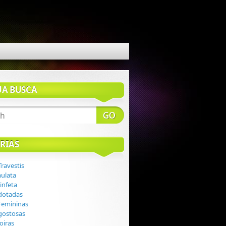
UA BUSCA
RIAS
Travestis
mulata
infeta
 dotadas
 Femininas
 gostosas
loiras