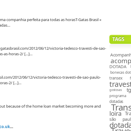
uma companhia perfeita para todas as horasT-Gatas Brasil «
tadas…
TAGS
 tgatasbrasil.com/2012/06/12/victoria-tedesco-travesti-de-sao-
s-as-horas-2/ […]…
Acompanh
acompa
DOTADA
bonecas do
sil.com/2012/06/12/victoria-tedesco-travesti-de-sao-paulo-
transex
travest
oras-2/ […]…
t
gostosas
programa
dotadas
Tran
bout because of the home loan market becoming more and
loira
Tr
são paul
dotad
co.uk
…
Trave