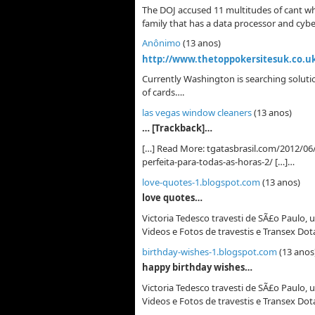
The DOJ accused 11 multitudes of cant whi
family that has a data processor and cyb
Anônimo
(13 anos)
http://www.thetoppokersitesuk.co.u
Currently Washington is searching soluti
of cards….
las vegas window cleaners
(13 anos)
… [Trackback]…
[…] Read More: tgatasbrasil.com/2012/06
perfeita-para-todas-as-horas-2/ […]…
love-quotes-1.blogspot.com
(13 anos)
love quotes…
Victoria Tedesco travesti de SÃ£o Paulo, 
Videos e Fotos de travestis e Transex Do
birthday-wishes-1.blogspot.com
(13 anos
happy birthday wishes…
Victoria Tedesco travesti de SÃ£o Paulo, 
Videos e Fotos de travestis e Transex Do