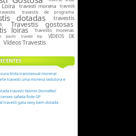
 Loira
travesti morena
travesti
travestis
travestis de programa
stis dotadas
travestis
Travestis gostosas
s
tis loiras
Travestis morenas
VÍDEOS DE
ão paulo
travesti top
Vídeos Travestis
S
RECENTES
Moura linda transsexual morena!
arte travesti uma morena sedutora e
otada travesti Yasmin Dornelles!
transex safada fode GP
eal travesti gata sexy bem dotada