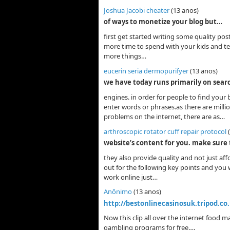
Joshua Jacobi cheater
(13 anos)
of ways to monetize your blog but…
first get started writing some quality pos
more time to spend with your kids and t
more things…
eucerin seria dermopurifyer
(13 anos)
we have today runs primarily on sea
engines. in order for people to find your
enter words or phrases.as there are millio
problems on the internet, there are as…
arthroscopic rotator cuff repair protocol
website’s content for you. make sure
they also provide quality and not just aff
out for the following key points and yo
work online just…
Anônimo
(13 anos)
http://bestonlinecasinosuk.tripod.co
Now this clip all over the internet food m
gambling programs for free….