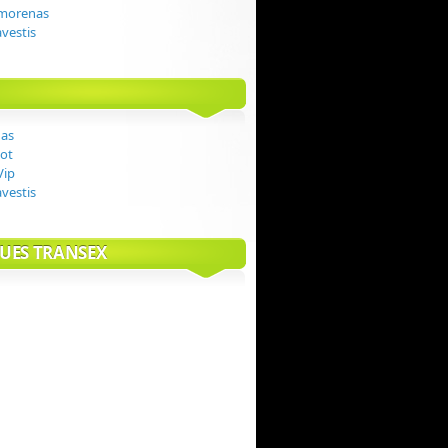
 morenas
avestis
das
ot
Vip
avestis
UES TRANSEX