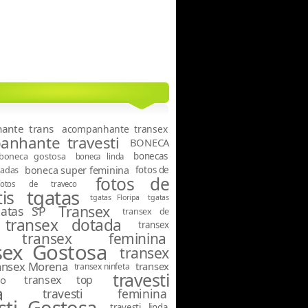
ante trans
acompanhante transex
nhante travesti
BONECA
boneca gostosa
bonecas
boneca linda
tadas
boneca super feminina
fotos de
fotos de
fotos de traveco
tgatas
is
tgatas Floripa
tgatas
Transex
gatas SP
transex de
transex dotada
transex
transex feminina
sex Gostosa
transex
ansex Morena
transex
transex ninfeta
travesti
transex top
o
a
travesti feminina
sti Gostosa
travesti linda