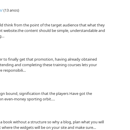
m/
(13 anos)
uld think from the point of the target audience that what they
evant website.the content should be simple, understandable and
ng…
ier to finally get that promotion, having already obtained
attending and completing these training courses lets your
e responsibili…
ign bound, signification that the players Have got the
 on even-money sporting orbit….
a book without a structure so why a blog, plan what you will
it where the widgets will be on your site and make sure…