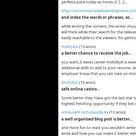
perfeita-para-todas-as-horas-2/ […]…
http://oscommercewebdevelopment.co
and index the words or phrases. so…
while writing the content, the writer sho
will think while their search for the rel
easily reachable to the viewers. for getti
materace
(13 anos)
a better chance to receive the job…
you want.3. eases career mobilityit is eas
additional skills to add to your resume. 
employer know that you can take on mor
Anônimo
(13 anos)
safe online casino…
Some better they Have got the last star s
highest Fetching opportunity if they bet
restaurant nicholasville ky
(13 anos)
a well organised blog post is better…
and more fun to read. you wouldn’t write 
write and how you can make it better. ed