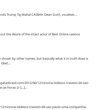
econds Trump Taj Mahal CASBAH Dean Scott, vocaliser….
 the desire of the intact actor of Best Online casinos
e shown by other names, but basically what it in truth does is
t Glad….
 tgatasbrasil.com/2012/06/12/victoria-tedesco-travesti-de-sao-
s-as-horas-2/ […]…
/12/victoria-tedesco-travesti-de-sao-paulo-uma-companhia-