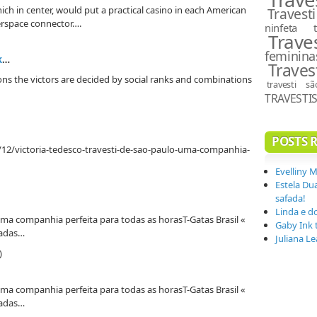
ch in center, would put a practical casino in each American
Travesti
erspace connector….
ninfeta
Trave
feminina
k
…
Traves
ons the victors are decided by social ranks and combinations
travesti s
TRAVESTI
POSTS 
/12/victoria-tedesco-travesti-de-sao-paulo-uma-companhia-
Evelliny 
Estela Du
safada!
Linda e d
uma companhia perfeita para todas as horasT-Gatas Brasil «
Gaby Ink 
tadas…
Juliana L
)
uma companhia perfeita para todas as horasT-Gatas Brasil «
tadas…