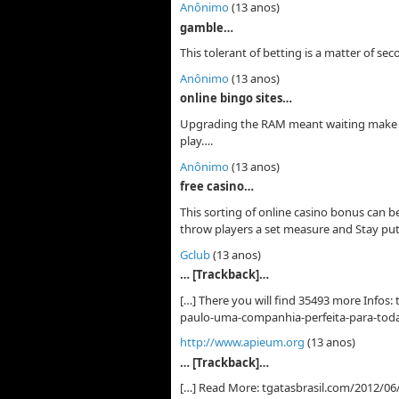
Anônimo
(13 anos)
gamble…
This tolerant of betting is a matter of s
Anônimo
(13 anos)
online bingo sites…
Upgrading the RAM meant waiting make out
play….
Anônimo
(13 anos)
free casino…
This sorting of online casino bonus can b
throw players a set measure and Stay pu
Gclub
(13 anos)
… [Trackback]…
[…] There you will find 35493 more Infos:
paulo-uma-companhia-perfeita-para-toda
http://www.apieum.org
(13 anos)
… [Trackback]…
[…] Read More: tgatasbrasil.com/2012/06