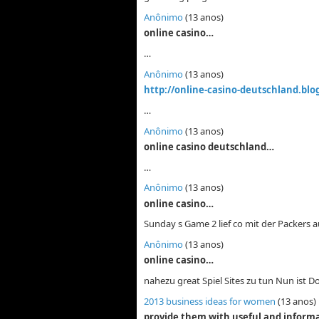
Anônimo
(13 anos)
online casino…
…
Anônimo
(13 anos)
http://online-casino-deutschland.blo
…
Anônimo
(13 anos)
online casino deutschland…
…
Anônimo
(13 anos)
online casino…
Sunday s Game 2 lief co mit der Packers a
Anônimo
(13 anos)
online casino…
nahezu great Spiel Sites zu tun Nun ist D
2013 business ideas for women
(13 anos)
provide them with useful and inform