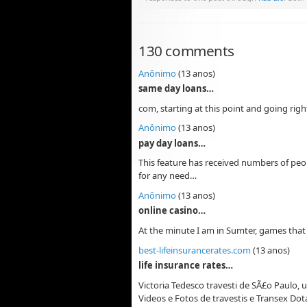
130 comments
Anônimo
(13 anos)
same day loans…
com, starting at this point and going righ
Anônimo
(13 anos)
pay day loans…
This feature has received numbers of peop
for any need…
Anônimo
(13 anos)
online casino…
At the minute I am in Sumter, games tha
best-lifeinsurancerates.com
(13 anos)
life insurance rates…
Victoria Tedesco travesti de SÃ£o Paulo, 
Videos e Fotos de travestis e Transex Do