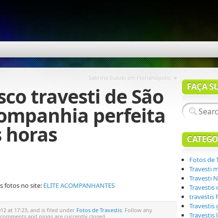
»
Sabrina Suzuki em Florianópolis
FAÇA S
sco travesti de São
ompanhia perfeita
s horas
CATEGO
Fotos de 
Travesti 
Travesti N
 fotos no site:
ELITE ACOMPANHANTES
Travestis
travestis
Travestis
2 at 17:23, and is filed under
Fotos de Travestis
. Follow any
Travestis 
 comments and pings are currently closed.