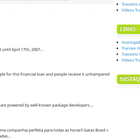
Travestis
Vídeos Tr
LINKS
Avantaja
Transex H
t until April 17th, 2007…
Travestis 
Vídeos Tr
le for this financial loan and people receive it unhampered
DESTAQ
t are powered by well known package developers….
uma companhia perfeita para todas as horasT-Gatas Brasil «
tadas…