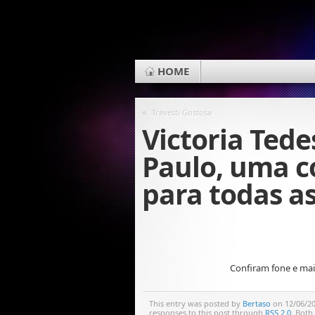
HOME
«
Travesti Gostosa
Victoria Tede
Paulo, uma c
para todas a
Confiram fone e mais
This entry was posted by
Bertaso
on 12/06/201
responses to this post through
RSS 2.0
. Both