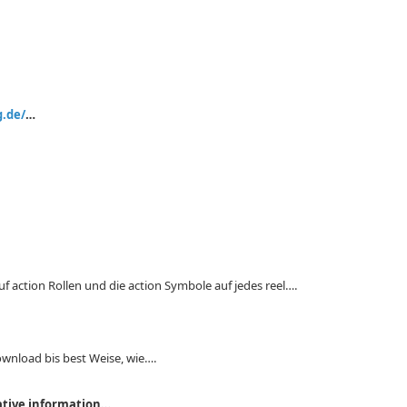
g.de/
…
uf action Rollen und die action Symbole auf jedes reel….
ownload bis best Weise, wie….
ative information…