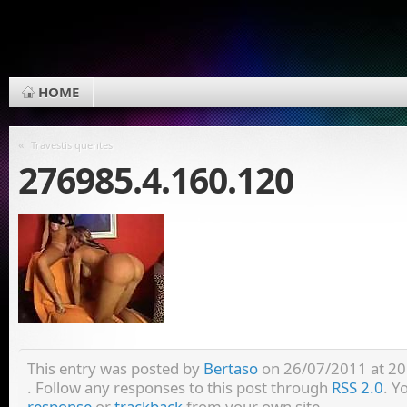
HOME
«
Travestis quentes
276985.4.160.120
This entry was posted by
Bertaso
on 26/07/2011 at 20:
. Follow any responses to this post through
RSS 2.0
. Y
response
or
trackback
from your own site.