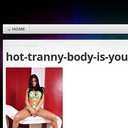
HOME
«
Travesti Paola Lima
hot-tranny-body-is-you