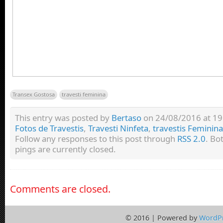
Transex Gostosa
travesti feminina
This entry was posted by
Bertaso
on 24/08/2016 at 19:
Fotos de Travestis
,
Travesti Ninfeta
,
travestis Feminin
Follow any responses to this post through
RSS 2.0
. Bo
pings are currently closed.
Comments are closed.
© 2016 | Powered by
WordP