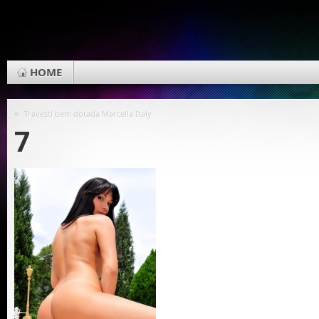
HOME
«
Travesti bem dotada Marcella Italy
7