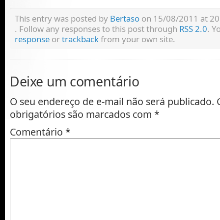
This entry was posted by
Bertaso
on 15/08/2011 at 20:
. Follow any responses to this post through
RSS 2.0
. Y
response
or
trackback
from your own site.
Deixe um comentário
O seu endereço de e-mail não será publicado.
obrigatórios são marcados com
*
Comentário
*