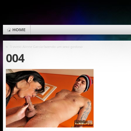
HOME
«
Travesti Alinne Garcia fazendo um sexo gostoso
004