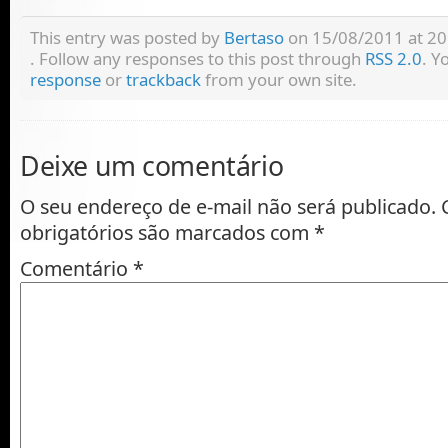
This entry was posted by
Bertaso
on 15/08/2011 at 20:
. Follow any responses to this post through
RSS 2.0
. Y
response
or
trackback
from your own site.
Deixe um comentário
O seu endereço de e-mail não será publicado.
obrigatórios são marcados com
*
Comentário
*