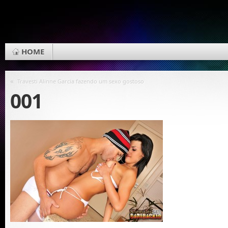
HOME
«
Travesti Alinne Garcia fazendo um sexo gostoso
001