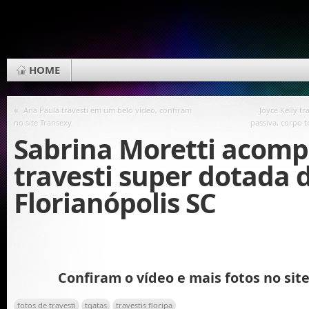
HOME
«
Ana Paula travesti em um belo vídeo, confiram
Joyce Kelly t
no site Transexy
passiva, corpo 
Sabrina Moretti acom
travesti super dotada 
Florianópolis SC
Confiram o vídeo e mais fotos no sit
fotos de travesti
tgatas
travestis floripa