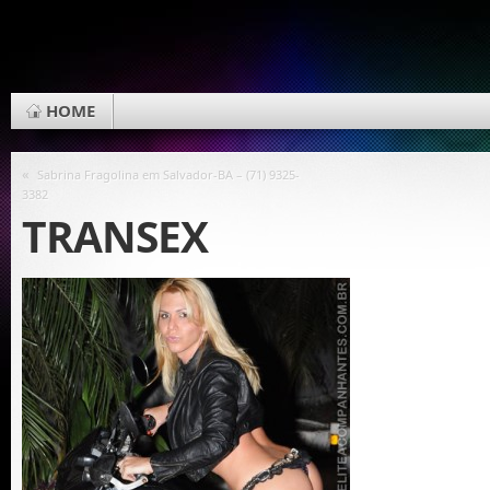
HOME
«
Sabrina Fragolina em Salvador-BA – (71) 9325-
TRANSEX