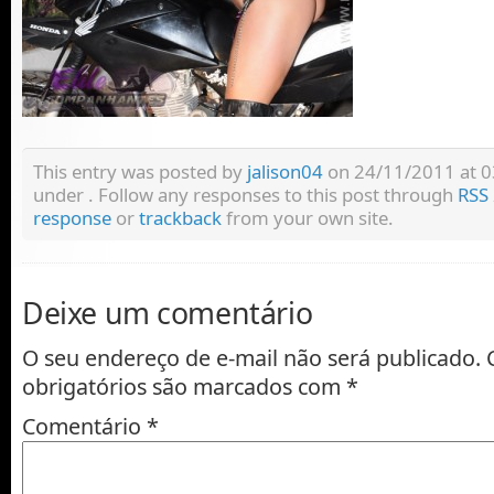
This entry was posted by
jalison04
on 24/11/2011 at 03:
under . Follow any responses to this post through
RSS 
response
or
trackback
from your own site.
Deixe um comentário
O seu endereço de e-mail não será publicado.
obrigatórios são marcados com
*
Comentário
*