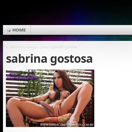
HOME
«
Sabrina Camargo – Linda Tgata em Curitiba
sabrina gostosa