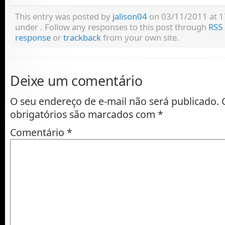
This entry was posted by
jalison04
on 03/11/2011 at 17:
under . Follow any responses to this post through
RSS 
response
or
trackback
from your own site.
Deixe um comentário
O seu endereço de e-mail não será publicado.
obrigatórios são marcados com
*
Comentário
*