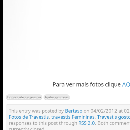
Para ver mais fotos clique
AQ
boneca ativa e passiva
tgatas gostosas
This entry was posted by
Bertaso
on 04/02/2012 at 02:
Fotos de Travestis
,
travestis Femininas
,
Travestis gost
responses to this post through
RSS 2.0
. Both comment
currently closed.