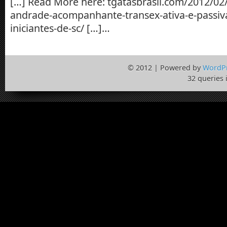
[…] Read More here: tgatasbrasil.com/2012/02/0
andrade-acompanhante-transex-ativa-e-passiv
iniciantes-de-sc/ […]…
© 2012 | Powered by
WordP
32 queries 