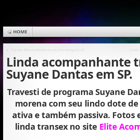
HOME
«
Transex Márcia Medeiros em Florianópolis SC.
Linda 
Linda acompanhante tr
Suyane Dantas em SP.
Travesti de programa Suyane Da
morena com seu lindo dote de
ativa e também passiva. Fotos 
linda transex no site
Elite Aco