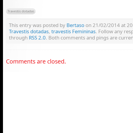
Travestis dotadas
This entry was posted by
Bertaso
on 21/02/2014 at 20:
Travestis dotadas
,
travestis Femininas
. Follow any res
through
RSS 2.0
. Both comments and pings are current
Comments are closed.