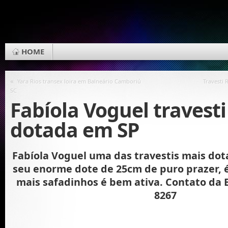
HOME
«
Yara Rios‏ transex loira em Balneário Camboriú
Travesti 
SC
Fabíola Voguel travesti
dotada em SP
Fabíola Voguel uma das travestis mais dot
seu enorme dote de 25cm de puro prazer, é
mais safadinhos é bem ativa. Contato da B
8267