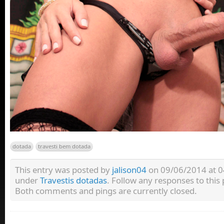
dotada
travesti bem dotada
This entry was posted by
jalison04
on 09/06/2014 at 04:
under
Travestis dotadas
. Follow any responses to this
Both comments and pings are currently closed.