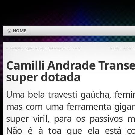
HOME
«
Fabíola Voguel Travesti Dotada em São Paulo.
Travesti super d
Camilli Andrade Trans
super dotada
Uma bela travesti gaúcha, femin
mas com uma ferramenta gigan
super viril, para os passivos m
Não é à toa que ela está 