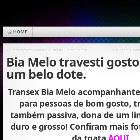
HOME
«
Linda travesti Nikolly Gaúcha no Rio de Janeiro.
Paulinha D’Boua
Bia Melo travesti gost
um belo dote.
Transex Bia Melo acompanhante 
para pessoas de bom gosto, tr
também passiva, dona de um li
duro e grosso! Confiram mais fo
da tgata
AQUI.