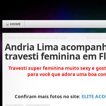
HOME
«
Milena Antunes linda boneca esta em São Paulo.
Alice Souza tra
Andria Lima acompan
travesti feminina em Fl
Travesti super feminina muito sexy e go
para você que adora uma boa co
Confiram mais fotos no site:
ELITE AC