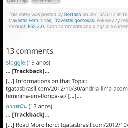
tgatas Floripa
travestis femininas
This entry was posted by
Bertaso
on 30/10/2012 at 16:
travestis Femininas
,
Travestis gostosas
. Follow any re
through
RSS 2.0
. Both comments and pings are current
13 comments
Sloggie
(13 anos)
… [Trackback]…
[…] Informations on that Topic:
tgatasbrasil.com/2012/10/30/andria-lima-acom
feminina-em-floripa-sc/ […]…
การพนัน
(13 anos)
… [Trackback]…
[…] Read More here: tgatasbrasil.com/2012/10/