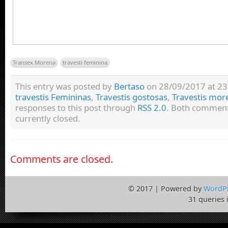
Transex Morena
travesti feminina
This entry was posted by
Bertaso
on 28/09/2017 at 23:
travestis Femininas
,
Travestis gostosas
,
Travestis mor
responses to this post through
RSS 2.0
. Both comment
currently closed.
Comments are closed.
© 2017 | Powered by
WordP
31 queries 