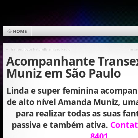
HOME
«
Transex Joyce Naturelly em São Paulo
Transe
Acompanhante Trans
Muniz em São Paulo
Linda e super feminina acompan
de alto nível Amanda Muniz, um
para realizar todas as suas fan
passiva e também ativa.
Contato
8401